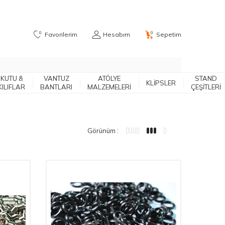
0
0
Favorilerim
Hesabım
Sepetim
KUTU &
VANTUZ
ATÖLYE
STAND
KLIPSLER
KILIFLAR
BANTLARI
MALZEMELERİ
ÇEŞITLERI
Görünüm :