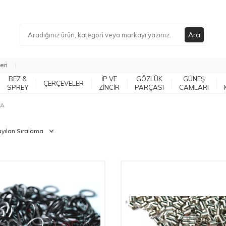
Ara
eri
BEZ &
İP VE
GÖZLÜK
GÜNEŞ
ÇERÇEVELER
SPREY
ZİNCİR
PARÇASI
CAMLARI
ÇA