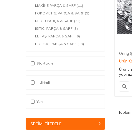
MAKİNE PARÇA & SARF
(11)
FOKOMETRE PARÇA & SARF
(9)
NİLÖR PARÇA & SARF
(22)
ISITICI PARÇA & SARF
(3)
EL TAŞI PARÇA & SARF
(6)
POLİSAJ PARÇA & SARF
(13)
ATÖLYE MALZEMELERİ PARÇA
(39)
Oring Ş
GÖZLÜK İPİ VE ZİNCİRİ PARÇA
(8)
Ürün K
Stoktakiler
Ürünün 
yapınız
İndirimli
Yeni
Topla
SEÇIMI FILTRELE