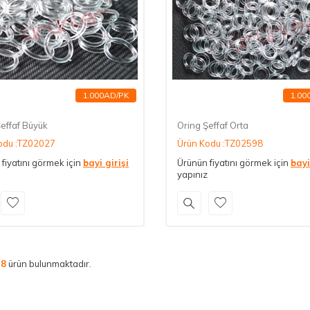
1.000AD/PK
1.00
effaf Büyük
Oring Şeffaf Orta
odu :TZ02027
Ürün Kodu :TZ02598
fiyatını görmek için
bayi girişi
Ürünün fiyatını görmek için
bayi
yapınız
m
8
ürün bulunmaktadır.