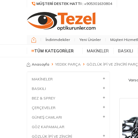
MÜŞTERI DESTEK HATTI :
+905301630804
İndirimdekiler
Yeni Ürünler
Müşteri Hizmetl
TÜM KATEGORILER
MAKİNELER
BASKILI
Anasayfa
YEDEK PARÇA
GÖZLÜK İPİ VE ZİNCİRİ PAR
MAKİNELER
BASKILI
BEZ & SPREY
ÇERÇEVELER
GÜNEŞ CAMLARI
GÖZ KAPAMALAR
GÖZLÜK İPİ VE ZİNCİRİ