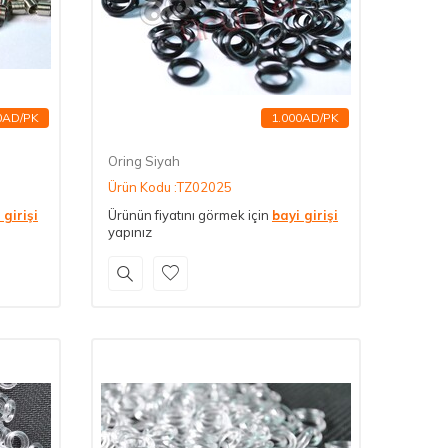
0AD/PK
1.000AD/PK
Oring Siyah
Ürün Kodu :TZ02025
 girişi
Ürünün fiyatını görmek için
bayi girişi
yapınız