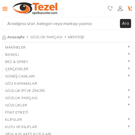
0
0
Ara
Anasayfa
GÖZLÜK PARÇASI
MENTEŞE
MAKİNELER
BASKILI
BEZ & SPREY
ÇERÇEVELER
GÜNEŞ CAMLARI
GÖZ KAPAMALAR
GÖZLÜK İPİ VE ZİNCİRİ
GÖZLÜK PARÇASI
GÖZLÜKLER
FİYAT ETİKETİ
KLİPSLER
KUTU VE KILIFLAR
VİDA & PLAKET KUTULARI