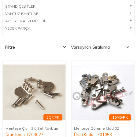
STAND ÇEŞİTLERİ
VANTUZ BANTLARI
ATÖLYE MALZEMELERİ
YEDEK PARÇA
Filtre
3ÇF/PK
10AD/PK
Menteşe Çivili 3lü Set Rayban
Menteşe Gömme Mod.02
Ürün Kodu :TZ03027
Ürün Kodu :TZ01053