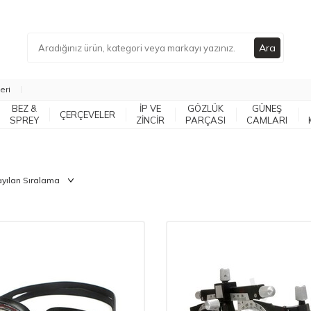
Ara
eri
BEZ &
İP VE
GÖZLÜK
GÜNEŞ
ÇERÇEVELER
SPREY
ZİNCİR
PARÇASI
CAMLARI