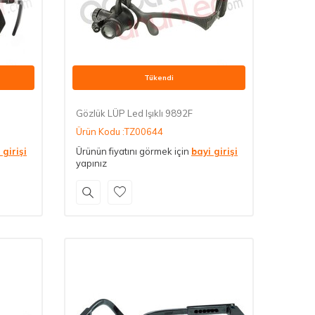
Tükendi
Gözlük LÜP Led Işıklı 9892F
Ürün Kodu :TZ00644
 girişi
Ürünün fiyatını görmek için
bayi girişi
yapınız