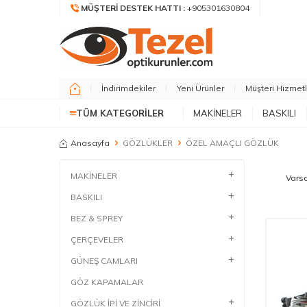
MÜŞTERI DESTEK HATTI :
+905301630804
İndirimdekiler
Yeni Ürünler
Müşteri Hizmetl
TÜM KATEGORILER
MAKİNELER
BASKILI
Anasayfa
GÖZLÜKLER
ÖZEL AMAÇLI GÖZLÜK
MAKİNELER
BASKILI
BEZ & SPREY
ÇERÇEVELER
GÜNEŞ CAMLARI
GÖZ KAPAMALAR
GÖZLÜK İPİ VE ZİNCİRİ