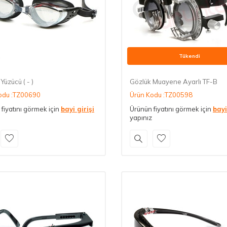
Tükendi
Yüzücü ( - )
Gözlük Muayene Ayarlı TF-B
odu :TZ00690
Ürün Kodu :TZ00598
fiyatını görmek için
bayi girişi
Ürünün fiyatını görmek için
bayi
yapınız