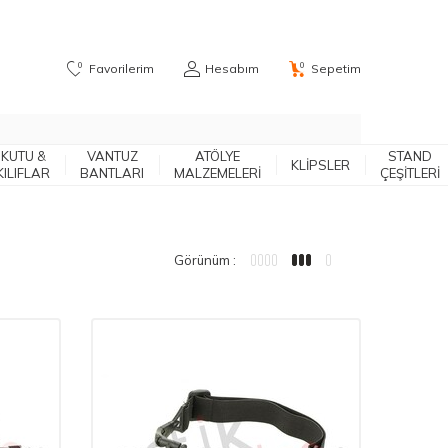
0
0
Favorilerim
Hesabım
Sepetim
KUTU &
VANTUZ
ATÖLYE
STAND
KLIPSLER
KILIFLAR
BANTLARI
MALZEMELERİ
ÇEŞITLERI
Görünüm :