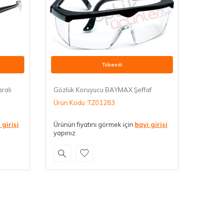
Tükendi
ralı
Gözlük Koruyucu BAYMAX Şeffaf
Ürün Kodu :TZ01283
 girişi
Ürünün fiyatını görmek için
bayi girişi
yapınız