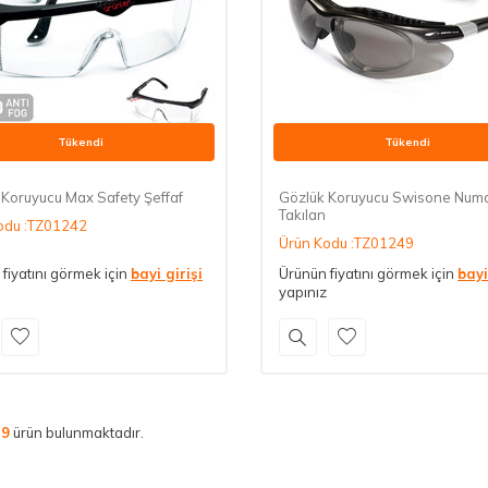
Tükendi
Tükendi
 Koruyucu Max Safety Şeffaf
Gözlük Koruyucu Swisone Numa
Takılan
odu :TZ01242
Ürün Kodu :TZ01249
fiyatını görmek için
bayi girişi
Ürünün fiyatını görmek için
bayi
yapınız
m
9
ürün bulunmaktadır.