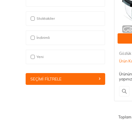
Stoktakiler
İndirimli
Gözlük
Yeni
Ürün K
Ürünün 
SEÇIMI FILTRELE
yapınız
Topla