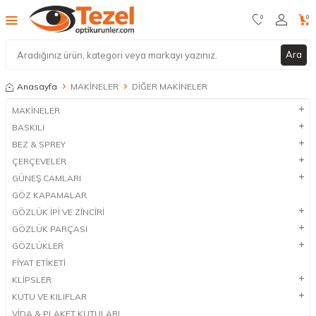
0
0
Ara
Anasayfa
MAKİNELER
DİĞER MAKİNELER
MAKİNELER
BASKILI
BEZ & SPREY
ÇERÇEVELER
GÜNEŞ CAMLARI
GÖZ KAPAMALAR
GÖZLÜK İPİ VE ZİNCİRİ
GÖZLÜK PARÇASI
GÖZLÜKLER
FİYAT ETİKETİ
KLİPSLER
KUTU VE KILIFLAR
VİDA & PLAKET KUTULARI