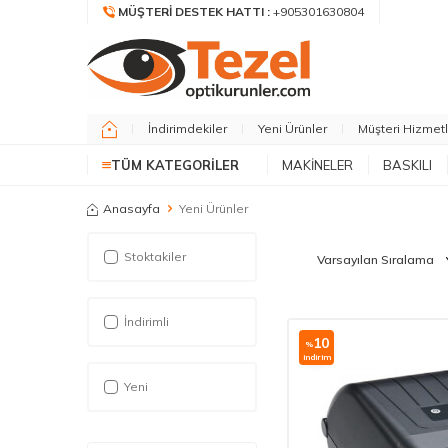
MÜŞTERI DESTEK HATTI :
+905301630804
İndirimdekiler
Yeni Ürünler
Müşteri Hizmetl
TÜM KATEGORILER
MAKİNELER
BASKILI
Anasayfa
Yeni Ürünler
Stoktakiler
İndirimli
10
%
i̇ndirim
Yeni