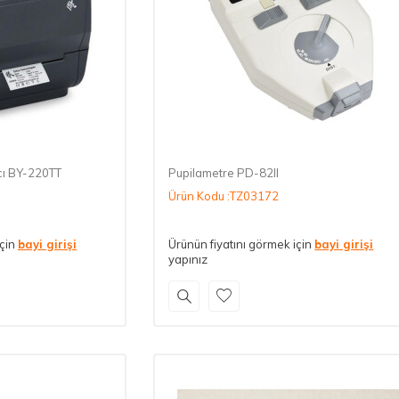
cı BY-220TT
Pupilametre PD-82II
Ürün Kodu :TZ03172
için
bayi girişi
Ürünün fiyatını görmek için
bayi girişi
yapınız