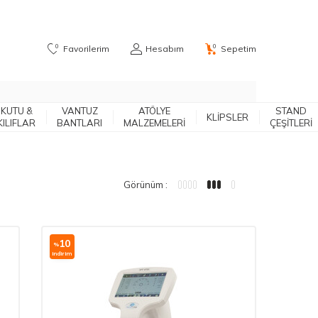
0
0
Favorilerim
Hesabım
Sepetim
KUTU &
VANTUZ
ATÖLYE
STAND
KLIPSLER
KILIFLAR
BANTLARI
MALZEMELERİ
ÇEŞITLERI
Görünüm :
10
%
i̇ndirim