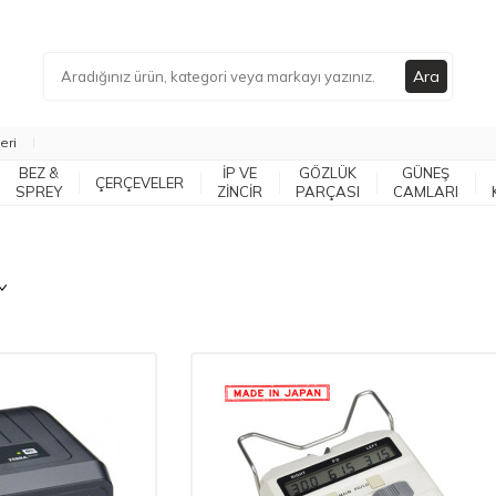
Ara
eri
BEZ &
İP VE
GÖZLÜK
GÜNEŞ
ÇERÇEVELER
SPREY
ZİNCİR
PARÇASI
CAMLARI