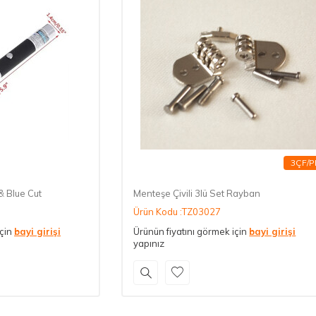
3ÇF/P
& Blue Cut
Menteşe Çivili 3lü Set Rayban
Ürün Kodu :TZ03027
için
bayi girişi
Ürünün fiyatını görmek için
bayi girişi
yapınız