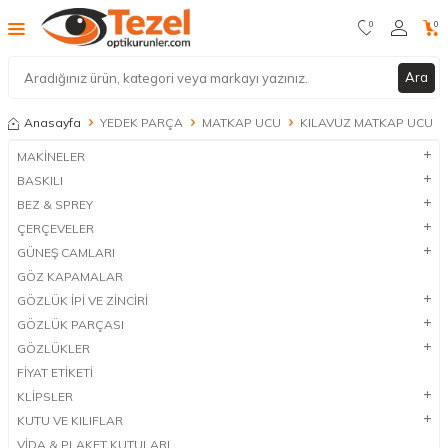
0
0
Ara
Anasayfa
YEDEK PARÇA
MATKAP UCU
KILAVUZ MATKAP UCU
MAKİNELER
BASKILI
BEZ & SPREY
ÇERÇEVELER
GÜNEŞ CAMLARI
GÖZ KAPAMALAR
GÖZLÜK İPİ VE ZİNCİRİ
GÖZLÜK PARÇASI
GÖZLÜKLER
FİYAT ETİKETİ
KLİPSLER
KUTU VE KILIFLAR
VİDA & PLAKET KUTULARI