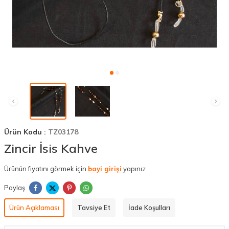
Ürün Kodu :
TZ03178
Zincir İsis Kahve
Ürünün fiyatını görmek için
bayi girişi
yapınız
Paylaş
Ürün Açıklaması
Tavsiye Et
İade Koşulları