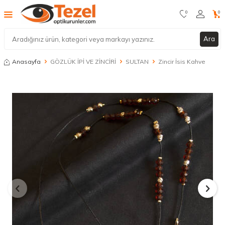
0
0
Ara
Anasayfa
GÖZLÜK İPİ VE ZİNCİRİ
SULTAN
Zincir İsis Kahve