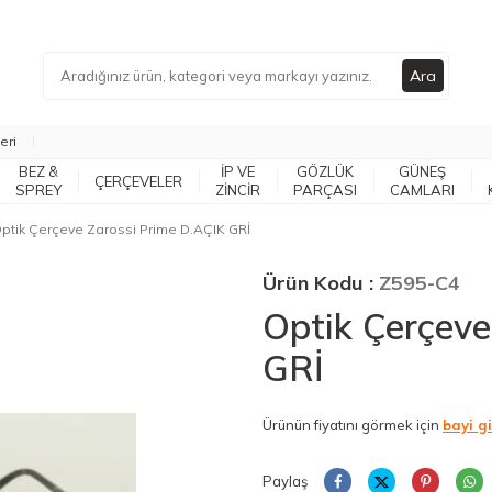
Ara
eri
BEZ &
İP VE
GÖZLÜK
GÜNEŞ
ÇERÇEVELER
SPREY
ZİNCİR
PARÇASI
CAMLARI
ptik Çerçeve Zarossi Prime D.AÇIK GRİ
Ürün Kodu :
Z595-C4
Optik Çerçeve
GRİ
Ürünün fiyatını görmek için
bayi gi
Paylaş