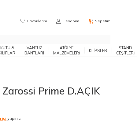
0
0
Favorilerim
Hesabım
Sepetim
KUTU &
VANTUZ
ATÖLYE
STAND
KLIPSLER
KILIFLAR
BANTLARI
MALZEMELERİ
ÇEŞITLERI
 Zarossi Prime D.AÇIK
rişi
yapınız