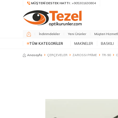
MÜŞTERI DESTEK HATTI :
+905301630804
İndirimdekiler
Yeni Ürünler
Müşteri Hizmetl
TÜM KATEGORILER
MAKİNELER
BASKILI
Anasayfa
ÇERÇEVELER
ZAROSSI PRİME
TR-90
O