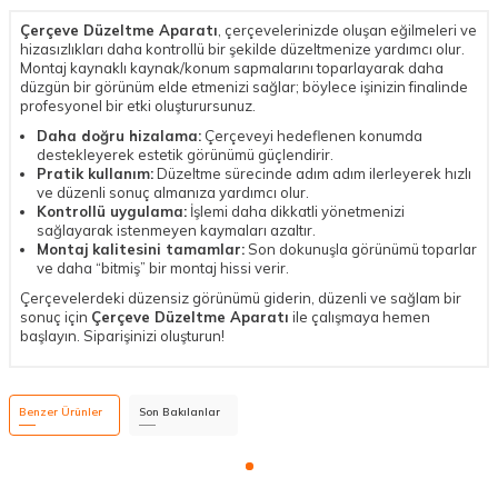
Çerçeve Düzeltme Aparatı
, çerçevelerinizde oluşan eğilmeleri ve
hizasızlıkları daha kontrollü bir şekilde düzeltmenize yardımcı olur.
Montaj kaynaklı kaynak/konum sapmalarını toparlayarak daha
düzgün bir görünüm elde etmenizi sağlar; böylece işinizin finalinde
profesyonel bir etki oluşturursunuz.
Daha doğru hizalama:
Çerçeveyi hedeflenen konumda
destekleyerek estetik görünümü güçlendirir.
Pratik kullanım:
Düzeltme sürecinde adım adım ilerleyerek hızlı
ve düzenli sonuç almanıza yardımcı olur.
Kontrollü uygulama:
İşlemi daha dikkatli yönetmenizi
sağlayarak istenmeyen kaymaları azaltır.
Montaj kalitesini tamamlar:
Son dokunuşla görünümü toparlar
ve daha “bitmiş” bir montaj hissi verir.
Çerçevelerdeki düzensiz görünümü giderin, düzenli ve sağlam bir
sonuç için
Çerçeve Düzeltme Aparatı
ile çalışmaya hemen
başlayın. Siparişinizi oluşturun!
Benzer Ürünler
Son Bakılanlar