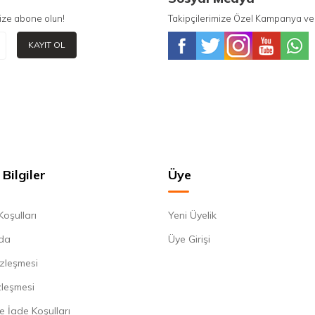
ize abone olun!
Takipçilerimize Özel Kampanya ve 
KAYIT OL
Bilgiler
Üye
Koşulları
Yeni Üyelik
da
Üye Girişi
zleşmesi
zleşmesi
e İade Koşulları