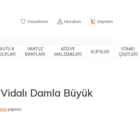
0
0
Favorilerim
Hesabım
Sepetim
KUTU &
VANTUZ
ATÖLYE
STAND
KLIPSLER
KILIFLAR
BANTLARI
MALZEMELERİ
ÇEŞITLERI
t Vidalı Damla Büyük
rişi
yapınız