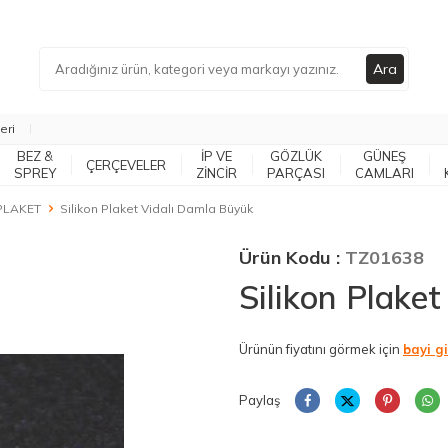
Ara
eri
BEZ &
İP VE
GÖZLÜK
GÜNEŞ
ÇERÇEVELER
SPREY
ZİNCİR
PARÇASI
CAMLARI
PLAKET
Silikon Plaket Vidalı Damla Büyük
Ürün Kodu :
TZ01638
Silikon Plake
Ürünün fiyatını görmek için
bayi gi
Paylaş