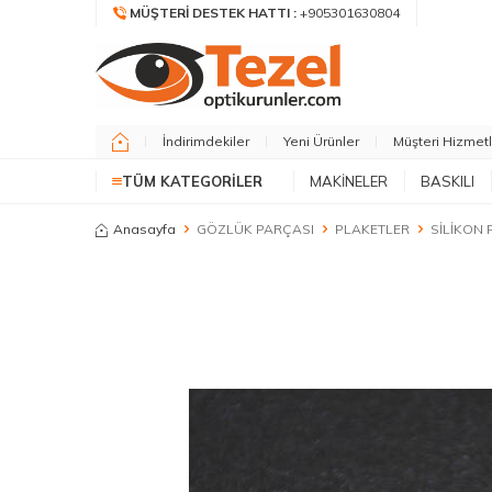
MÜŞTERI DESTEK HATTI :
+905301630804
İndirimdekiler
Yeni Ürünler
Müşteri Hizmetl
TÜM KATEGORILER
MAKİNELER
BASKILI
Anasayfa
GÖZLÜK PARÇASI
PLAKETLER
SİLİKON 