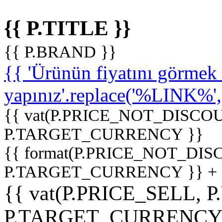
{{ P.TITLE }}
{{ P.BRAND }}
{{ 'Ürünün fiyatını görme
yapınız'.replace('%LINK%', '
{{ vat(P.PRICE_NOT_DISCOU
P.TARGET_CURRENCY }}
{{ format(P.PRICE_NOT_DI
P.TARGET_CURRENCY }} +
{{ vat(P.PRICE_SELL, P
P.TARGET_CURRENCY