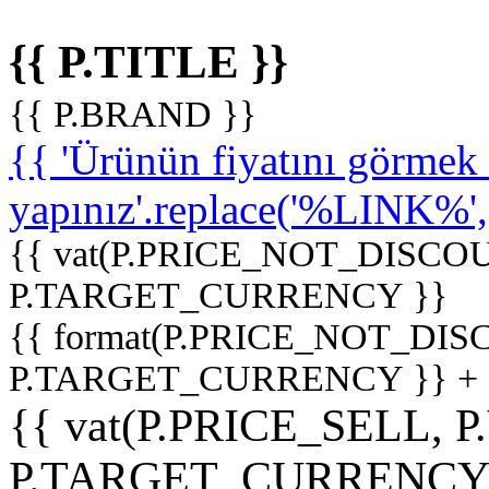
{{ P.TITLE }}
{{ P.BRAND }}
{{ 'Ürünün fiyatını görme
yapınız'.replace('%LINK%', '
{{ vat(P.PRICE_NOT_DISCOU
P.TARGET_CURRENCY }}
{{ format(P.PRICE_NOT_DI
P.TARGET_CURRENCY }} +
{{ vat(P.PRICE_SELL, P
P.TARGET_CURRENCY