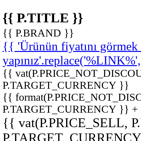
{{ P.TITLE }}
{{ P.BRAND }}
{{ 'Ürünün fiyatını görme
yapınız'.replace('%LINK%', '
{{ vat(P.PRICE_NOT_DISCOU
P.TARGET_CURRENCY }}
{{ format(P.PRICE_NOT_DI
P.TARGET_CURRENCY }} +
{{ vat(P.PRICE_SELL, P
P.TARGET_CURRENCY