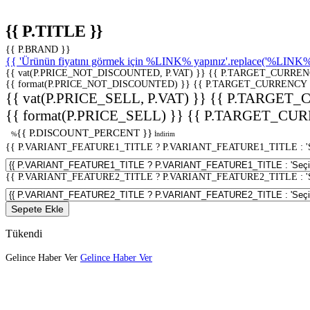
{{ P.TITLE }}
{{ P.BRAND }}
{{ 'Ürünün fiyatını görmek için %LINK% yapınız'.replace('%LINK%', 
{{ vat(P.PRICE_NOT_DISCOUNTED, P.VAT) }}
{{ P.TARGET_CURREN
{{ format(P.PRICE_NOT_DISCOUNTED) }}
{{ P.TARGET_CURRENCY 
{{ vat(P.PRICE_SELL, P.VAT) }}
{{ P.TARGET_
{{ format(P.PRICE_SELL) }}
{{ P.TARGET_CUR
{{ P.DISCOUNT_PERCENT }}
%
İndirim
{{ P.VARIANT_FEATURE1_TITLE ? P.VARIANT_FEATURE1_TITLE : 'Seç
{{ P.VARIANT_FEATURE2_TITLE ? P.VARIANT_FEATURE2_TITLE : 'Seç
Sepete Ekle
Tükendi
Gelince Haber Ver
Gelince Haber Ver