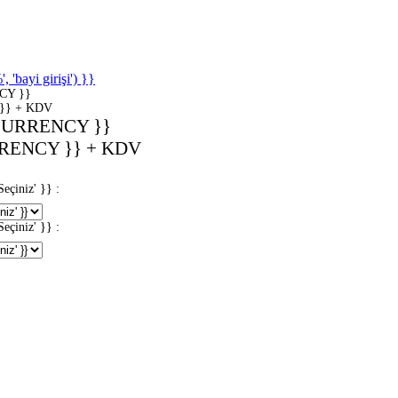
'bayi girişi') }}
CY }}
}} + KDV
CURRENCY }}
RENCY }} + KDV
iniz' }} :
iniz' }} :