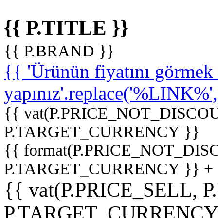
{{ P.TITLE }}
{{ P.BRAND }}
{{ 'Ürünün fiyatını görme
yapınız'.replace('%LINK%', '
{{ vat(P.PRICE_NOT_DISCOU
P.TARGET_CURRENCY }}
{{ format(P.PRICE_NOT_DI
P.TARGET_CURRENCY }} +
{{ vat(P.PRICE_SELL, P
P.TARGET_CURRENCY