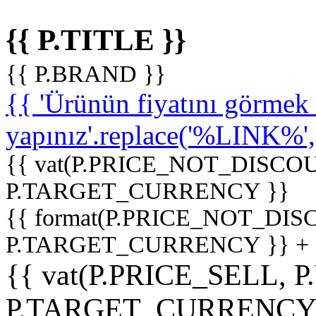
{{ P.TITLE }}
{{ P.BRAND }}
{{ 'Ürünün fiyatını görme
yapınız'.replace('%LINK%', '
{{ vat(P.PRICE_NOT_DISCOU
P.TARGET_CURRENCY }}
{{ format(P.PRICE_NOT_DI
P.TARGET_CURRENCY }} +
{{ vat(P.PRICE_SELL, P
P.TARGET_CURRENCY