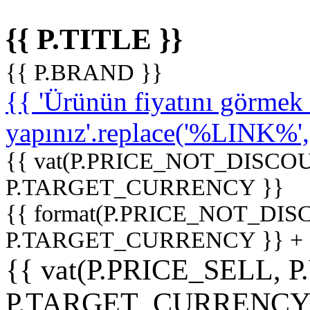
{{ P.TITLE }}
{{ P.BRAND }}
{{ 'Ürünün fiyatını görme
yapınız'.replace('%LINK%', '
{{ vat(P.PRICE_NOT_DISCOU
P.TARGET_CURRENCY }}
{{ format(P.PRICE_NOT_DI
P.TARGET_CURRENCY }} +
{{ vat(P.PRICE_SELL, P
P.TARGET_CURRENCY