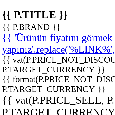
{{ P.TITLE }}
{{ P.BRAND }}
{{ 'Ürünün fiyatını görme
yapınız'.replace('%LINK%', '
{{ vat(P.PRICE_NOT_DISCOU
P.TARGET_CURRENCY }}
{{ format(P.PRICE_NOT_DI
P.TARGET_CURRENCY }} +
{{ vat(P.PRICE_SELL, P
P.TARGET_CURRENCY