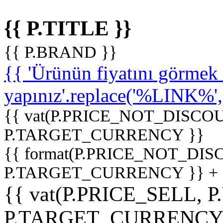
{{ P.TITLE }}
{{ P.BRAND }}
{{ 'Ürünün fiyatını görme
yapınız'.replace('%LINK%', '
{{ vat(P.PRICE_NOT_DISCOU
P.TARGET_CURRENCY }}
{{ format(P.PRICE_NOT_DI
P.TARGET_CURRENCY }} +
{{ vat(P.PRICE_SELL, P
P.TARGET_CURRENCY