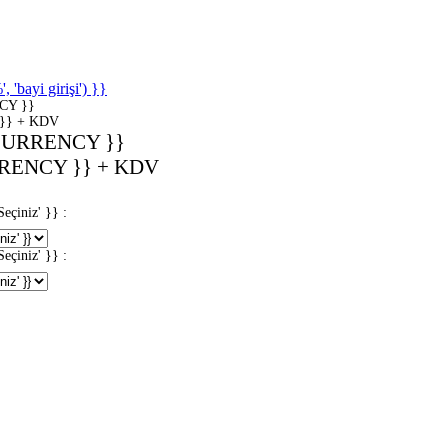
'bayi girişi') }}
CY }}
}} + KDV
CURRENCY }}
RENCY }} + KDV
iniz' }} :
iniz' }} :