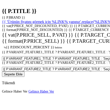
{{ P.TITLE }}
{{ P.BRAND }}
{{ 'Ürünün fiyatını görmek için %LINK% yapınız'.replace('%LINK%', 
{{ vat(P.PRICE_NOT_DISCOUNTED, P.VAT) }}
{{ P.TARGET_CURREN
{{ format(P.PRICE_NOT_DISCOUNTED) }}
{{ P.TARGET_CURRENCY 
{{ vat(P.PRICE_SELL, P.VAT) }}
{{ P.TARGET_
{{ format(P.PRICE_SELL) }}
{{ P.TARGET_CUR
{{ P.DISCOUNT_PERCENT }}
%
İndirim
{{ P.VARIANT_FEATURE1_TITLE ? P.VARIANT_FEATURE1_TITLE : 'Seç
{{ P.VARIANT_FEATURE2_TITLE ? P.VARIANT_FEATURE2_TITLE : 'Seç
Sepete Ekle
Tükendi
Gelince Haber Ver
Gelince Haber Ver