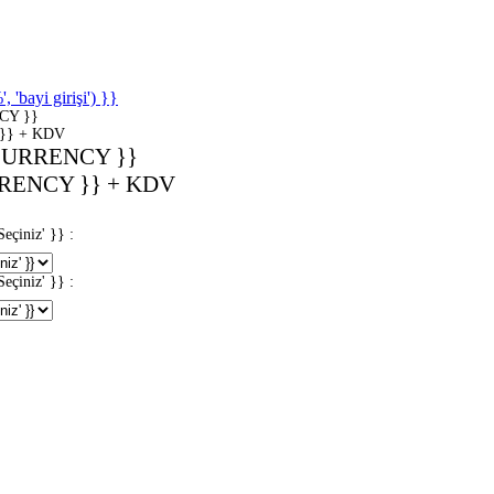
'bayi girişi') }}
CY }}
}} + KDV
CURRENCY }}
RENCY }} + KDV
iniz' }} :
iniz' }} :