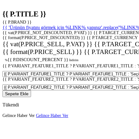
{{ P.TITLE }}
{{ P.BRAND }}
{{ 'Ürünün fiyatını görmek için %LINK% yapınız'.replace('%LINK%', 
{{ vat(P.PRICE_NOT_DISCOUNTED, P.VAT) }}
{{ P.TARGET_CURREN
{{ format(P.PRICE_NOT_DISCOUNTED) }}
{{ P.TARGET_CURRENCY 
{{ vat(P.PRICE_SELL, P.VAT) }}
{{ P.TARGET_
{{ format(P.PRICE_SELL) }}
{{ P.TARGET_CUR
{{ P.DISCOUNT_PERCENT }}
%
İndirim
{{ P.VARIANT_FEATURE1_TITLE ? P.VARIANT_FEATURE1_TITLE : 'Seç
{{ P.VARIANT_FEATURE2_TITLE ? P.VARIANT_FEATURE2_TITLE : 'Seç
Sepete Ekle
Tükendi
Gelince Haber Ver
Gelince Haber Ver