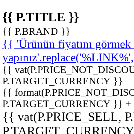
{{ P.TITLE }}
{{ P.BRAND }}
{{ 'Ürünün fiyatını görme
yapınız'.replace('%LINK%', '
{{ vat(P.PRICE_NOT_DISCOU
P.TARGET_CURRENCY }}
{{ format(P.PRICE_NOT_DI
P.TARGET_CURRENCY }} +
{{ vat(P.PRICE_SELL, P
P.TARGET_CURRENCY